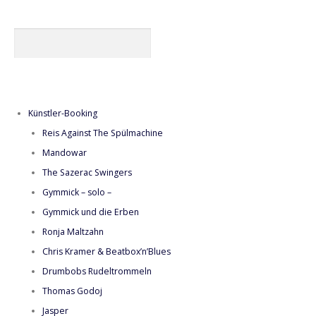
Künstler-Booking
Reis Against The Spülmachine
Mandowar
The Sazerac Swingers
Gymmick – solo –
Gymmick und die Erben
Ronja Maltzahn
Chris Kramer & Beatbox’n’Blues
Drumbobs Rudeltrommeln
Thomas Godoj
Jasper