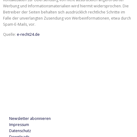
Werbung und Informationsmaterialien wird hiermit widersprochen. Die
Betreiber der Seiten behalten sich ausdrücklich rechtliche Schritte im
Falle der unverlangten Zusendung von Werbeinformationen, etwa durch
Spam-E-Mails, vor.
Quelle:
e-recht24.de
Agentur Lautstrom Booking
Hintere Köppen 24
33102 Paderborn
Tel.: +49 5251 8771090
Mobil: +49 151 24065456
Newsletter abonnieren
Impressum
Datenschutz
Downloads