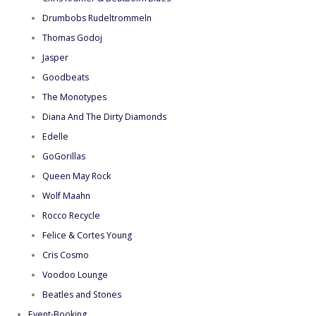
Drumbobs Rudeltrommeln
Thomas Godoj
Jasper
Goodbeats
The Monotypes
Diana And The Dirty Diamonds
Edelle
GoGorillas
Queen May Rock
Wolf Maahn
Rocco Recycle
Felice & Cortes Young
Cris Cosmo
Voodoo Lounge
Beatles and Stones
Event-Booking